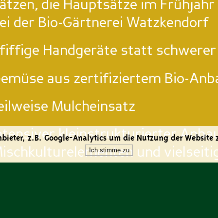
ätzen, die Hauptsätze im Frühjahr 
ei der Bio-Gärtnerei Watzkendorf
fiffige Handgeräte statt schwere
emüse aus zertifiziertem Bio-An
eilweise Mulcheinsatz
ntensiver kleinstrukturierter Anba
bieter, z.B. Google-Analytics um die Nutzung der Website z
ischkulturelementen und vielseiti
Ich stimme zu
aisonal verschiedene Obstarten mei
eerntet und frisch angeboten!