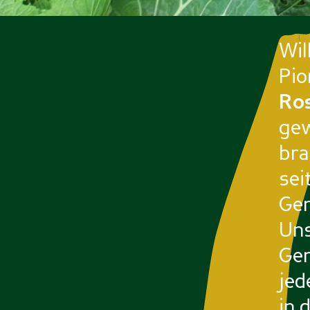
Wi
Pio
Ro
gew
bra
sei
Gem
Uns
Gem
jed
in 