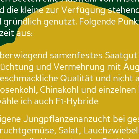
d die kleine zur Verfügung stehen
 gründlich genutzt. Folgende Punk
zeit aus:
berwiegend samenfestes Saatgut 
üchtung und Vermehrung mit Aug
eschmackliche Qualität und nicht 
osenkohl, Chinakohl und einzelne
ähle ich auch F1-Hybride
igene Jungpflanzenanzucht bei 
ruchtgemüse, Salat, Lauchzwiebeln